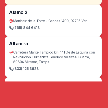
Alamo 2
Martinez de la Torre - Canoas 1409, 92735 Ver.
(765) 844 6418
Altamira
Carretera Mante Tampico km. 141 Oeste Esquina con
Revolucion, Humanista, Américo Villarreal Guerra,
89604 Miramar, Tamps.
(833) 125 3628
Arteaga
Carretera Central Mexico Piedras Negras km. 863,
Calle 1 721_1, Magisterio Sección 38 Ampliación, 23350
Saltillo, Coah.