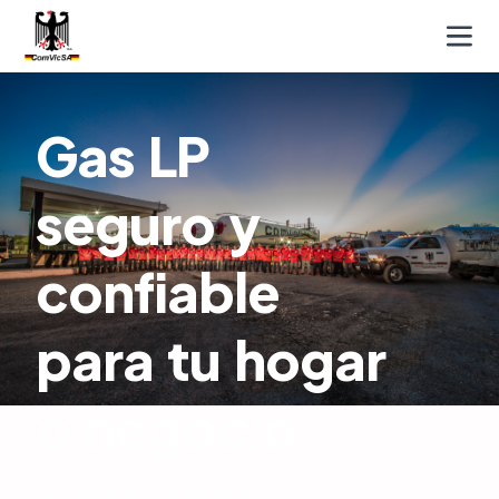
Gas LP
seguro y
confiable
para tu hogar
o negocio
Servicio que destaca,