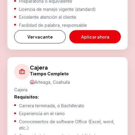
Preparatoria o equivalente
92057 Tampico Alto, Ver.
Licencia de manejo vigente (standard)
(833) 125 3628
Excelente atención al cliente
Facilidad de palabra, responsable
Tempoal
Ver vacante
Aplicar ahora
CARRETERA TUXPAN-TAMPICO KM 133 + 400,
92060 Tempoal de Sánchez, Ver.
(789) 894 0655
Cajera
Tiempo Completo
Tula
Arteaga, Coahuila
Cajera
CARRETERA CD. VICTORIA - SAN LUIS POTOSI KM.
37.5, 87900 Cdad. Tula, Tamps.
Requisitos:
(832) 326 0043
Carrera terminada, o Bachillerato
Experiencia en el ramo
Conocimientos de software Office (Excel, word,
Valles 1
etc..)