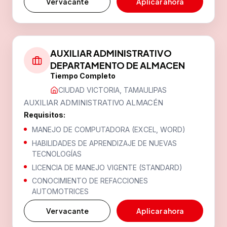
(834) 15 30 100
Ver vacante
Aplicar ahora
Victoria 3
AUXILIAR ADMINISTRATIVO
Carretera a Monterrey 701, 87120 Cdad. Victoria,
Tamps.
DEPARTAMENTO DE ALMACEN
Tiempo Completo
(834) 15 30 100
CIUDAD VICTORIA, TAMAULIPAS
AUXILIAR ADMINISTRATIVO ALMACÉN
Requisitos:
MANEJO DE COMPUTADORA (EXCEL, WORD)
HABILIDADES DE APRENDIZAJE DE NUEVAS
TECNOLOGÍAS
LICENCIA DE MANEJO VIGENTE (STANDARD)
CONOCIMIENTO DE REFACCIONES
AUTOMOTRICES
Ver vacante
Aplicar ahora