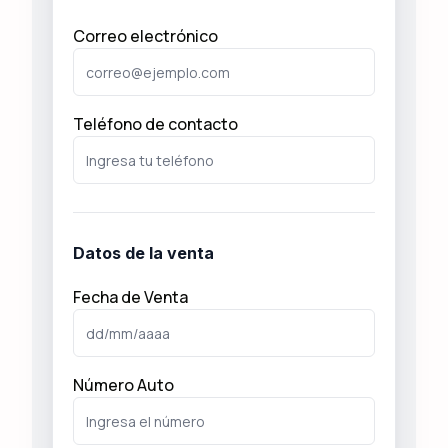
Correo electrónico
Carretera Nacional Kilómetro 558, 89800 Cdad.
Mante, Tamps.
(831) 232 4273
Teléfono de contacto
Llano De En Medio
México 106, 92684 Ahuatlán, Ver.
Llera
Datos de la venta
Carr Cd Victoria-Llera de Canales, 87200 Llera de
Fecha de Venta
Canales, Tamps.
Mante
Número Auto
Tampico SN, Unión Burocrática Sector 1, 89868
Cdad. Mante, Tamps.