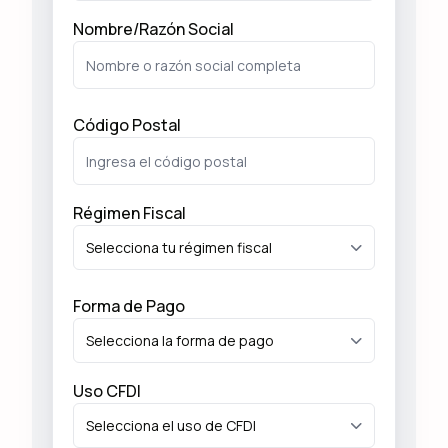
Carr Julian Cerda, 87800 Hidalgo, Tamps.
Nombre/Razón Social
Jaumave
Carretera Victoria, KM 109+700, San Luis Potosi -
Código Postal
Ciudad Victoria, 87930 Jaumave, Tamps.
La Marina
Régimen Fiscal
Soto la Marina - Ciudad Victoria, Barrio Blanco, 87670
Soto la Marina, Tamps.
Forma de Pago
La Rosalva
Carr Federal Num 85, Cd Victoria-Hidalgo, 87805
Hidalgo, Tamps.
Uso CFDI
Limon