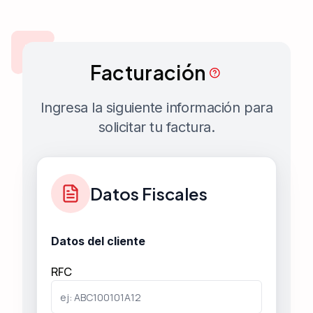
Ingeneiro Antonio Manuel Amor, 92310 Naranjos, Ver.,
México
El Carmen
Facturación
3VGG+M5, 87240 El Carmen, Tamps.
Ingresa la siguiente información para
solicitar tu factura.
Gonzalez
Carretera Mante-Tampico, 89706 González, Tamps.
(836) 273 0660
Datos Fiscales
Graciano Sanchez
Datos del cliente
MC9X+52, 89740 Graciano Sánchez, Tamps.
RFC
Hidalgo