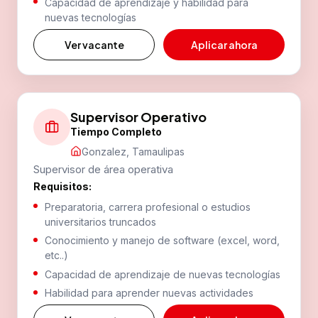
El Gavilan, 79095 Cdad. Valles, S.L.P.
Capacidad de aprendizaje y habilidad para
nuevas tecnologías
Ver vacante
Aplicar ahora
Valles 2
Carretera Valle Mante Kilómetro 6, Montecillos,
79000 Cdad. Valles, S.L.P.
(481) 382 0742
Supervisor Operativo
Tiempo Completo
Gonzalez, Tamaulipas
Victoria 1
Supervisor de área operativa
Av Tamaulipas 3304, Villarreal, 87027 Cdad. Victoria,
Requisitos:
Tamps.
Preparatoria, carrera profesional o estudios
(834) 15 30 100
universitarios truncados
Conocimiento y manejo de software (excel, word,
etc..)
Victoria 2
Capacidad de aprendizaje de nuevas tecnologías
Av José Sulaiman Chagnon 2517, Revolución Verde,
Habilidad para aprender nuevas actividades
87000 Cdad. Victoria, Tamps.